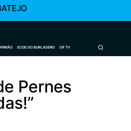
BATEJO
OPINIÃO
ECOS DO BURLADERO
CR TV
de Pernes
das!”