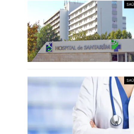
SAÚ
SAÚ