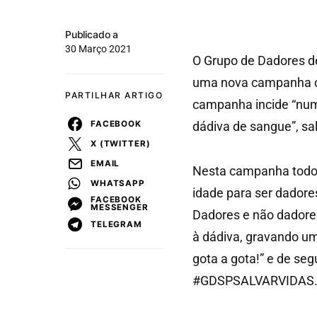
Publicado a
30 Março 2021
O Grupo de Dadores d
uma nova campanha co
PARTILHAR ARTIGO
campanha incide “num
FACEBOOK
dádiva de sangue”, sa
X (TWITTER)
EMAIL
Nesta campanha todo
WHATSAPP
idade para ser dador
FACEBOOK
MESSENGER
Dadores e não dadores
TELEGRAM
à dádiva, gravando um
gota a gota!” e de seg
#GDSPSALVARVIDAS