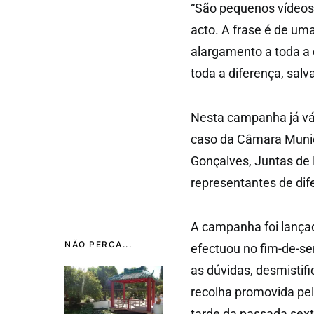
“São pequenos vídeos
acto. A frase é de um
alargamento a toda a
toda a diferença, salv
Nesta campanha já vár
caso da Câmara Munici
Gonçalves, Juntas de 
representantes de dife
A campanha foi lançad
NÃO PERCA...
efectuou no fim-de-se
as dúvidas, desmistif
recolha promovida pel
tarde da passada sext