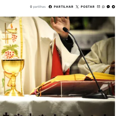
0
partilhas
PARTILHAR
POSTAR