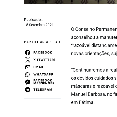
Publicado a
15 Setembro 2021
O Conselho Permanent
aconselhou a manutenç
PARTILHAR ARTIGO
“razoável distanciame
FACEBOOK
novas orientações, su
X (TWITTER)
EMAIL
“Continuaremos a real
WHATSAPP
os devidos cuidados s
FACEBOOK
MESSENGER
máscaras e razoável d
TELEGRAM
Manuel Barbosa, no fi
em Fátima.