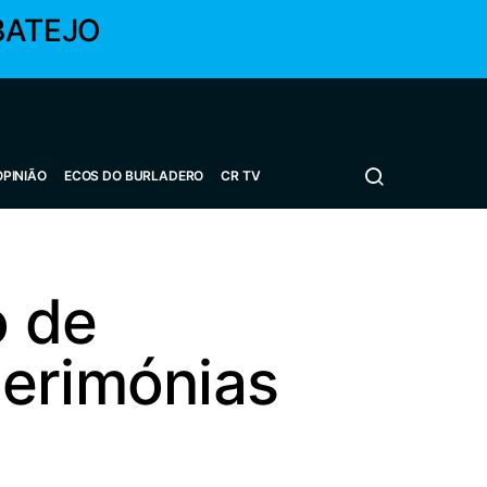
BATEJO
OPINIÃO
ECOS DO BURLADERO
CR TV
o de
cerimónias