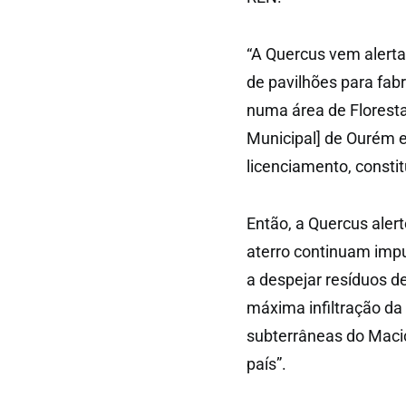
“A Quercus vem alerta
de pavilhões para fab
numa área de Floresta
Municipal] de Ourém e
licenciamento, consti
Então, a Quercus aler
aterro continuam imp
a despejar resíduos d
máxima infiltração da
subterrâneas do Maci
país”.