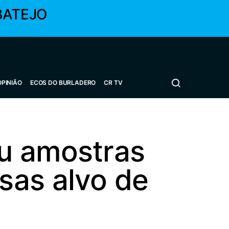
BATEJO
OPINIÃO
ECOS DO BURLADERO
CR TV
u amostras
sas alvo de