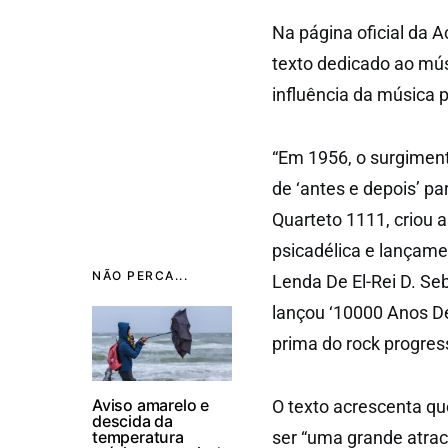
Na página oficial da 
texto dedicado ao mús
influência da música p
“Em 1956, o surgime
de ‘antes e depois’ pa
Quarteto 1111, criou 
psicadélica e lançam
NÃO PERCA...
Lenda De El-Rei D. Se
lançou ‘10000 Anos De
prima do rock progre
Aviso amarelo e
O texto acrescenta qu
descida da
temperatura
ser “uma grande atra