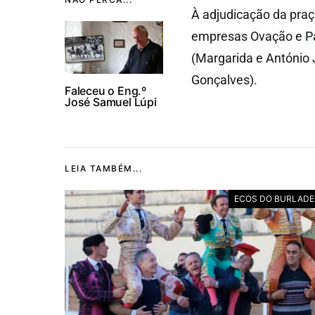
À adjudicação da pra
empresas Ovação e Pa
(Margarida e António
Gonçalves).
Faleceu o Eng.º
José Samuel Lúpi
LEIA TAMBÉM...
ECOS DO BURLAD