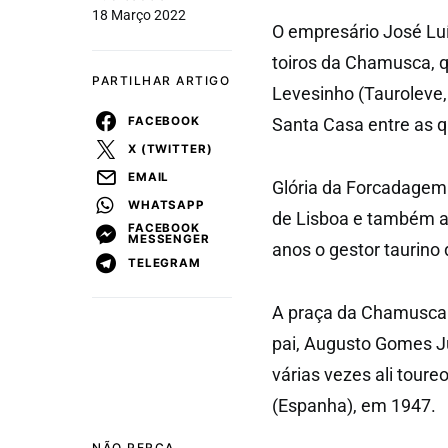
18 Março 2022
O empresário José Lu
toiros da Chamusca, q
PARTILHAR ARTIGO
Levesinho (Tauroleve, 
FACEBOOK
Santa Casa entre as 
X (TWITTER)
EMAIL
Glória da Forcadagem
WHATSAPP
de Lisboa e também a
FACEBOOK
MESSENGER
anos o gestor taurino
TELEGRAM
A praça da Chamusca t
pai, Augusto Gomes Jú
várias vezes ali tour
(Espanha), em 1947.
NÃO PERCA...