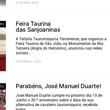
15 de Abril, 2022
Feira Taurina
ERO
das Sanjoaninas
A Tertúlia Tauromáquica Terceirense, que organiza a
Feira Taurina de São João, na Monumental da Ilha
Terceira (Angra do Heroísmo), anunciou nas redes
sociais…
18 de Março, 2022
Parabéns, José Manuel Duarte!
ES
José Manuel Duarte cumpre no próximo dia 10 de
Junho o 30.º aniversário sobre a data da sua
alternativa de cavaleiro tauromáquico, recebida
numa…