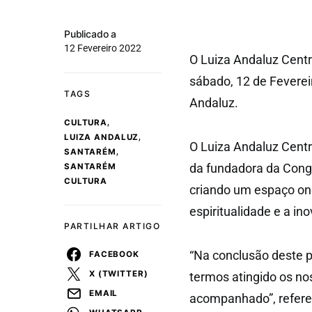
Publicado a
12 Fevereiro 2022
O Luiza Andaluz Cent
sábado, 12 de Feverei
TAGS
Andaluz.
,
CULTURA
,
LUIZA ANDALUZ
O Luiza Andaluz Cent
,
SANTARÉM
da fundadora da Cong
SANTARÉM
CULTURA
criando um espaço ond
espiritualidade e a i
PARTILHAR ARTIGO
“Na conclusão deste p
FACEBOOK
X (TWITTER)
termos atingido os no
EMAIL
acompanhado”, refer