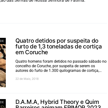
ão das Servas de Nossa Senhora de Fátima.
Quatro detidos por suspeita do
ADE
furto de 1,3 toneladas de cortiça
em Coruche
Quatro homens foram detidos no passado sábado no
concelho de Coruche, por suspeita de serem os
autores do furto de 1.300 quilogramas de cortiça,…
22 de Maio, 2018
D.A.M.A, Hybrid Theory e Quim
ADE
Barreiros animam FRIMOR 2023