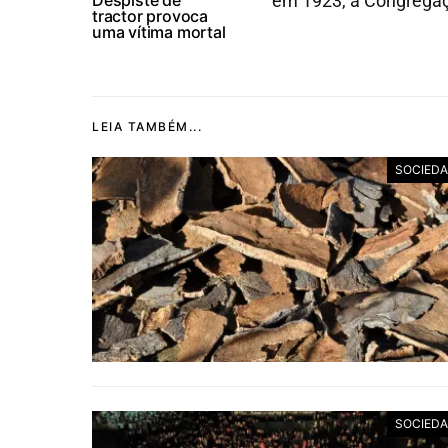
Despiste de
em 1923, a Congregaç
tractor provoca
uma vítima mortal
LEIA TAMBÉM...
SOCIED
SOCIED