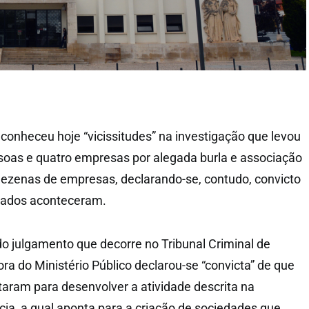
econheceu hoje “vicissitudes” na investigação que levou
soas e quatro empresas por alegada burla e associação
dezenas de empresas, declarando-se, contudo, convicto
ciados aconteceram.
do julgamento que decorre no Tribunal Criminal de
ra do Ministério Público declarou-se “convicta” de que
taram para desenvolver a atividade descrita na
ia, a qual aponta para a criação de sociedades que