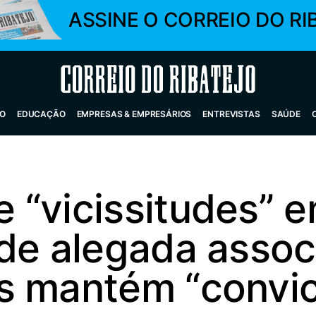
ASSINE O CORREIO DO RI
Correio do Ribatejo
O
EDUCAÇÃO
EMPRESAS & EMPRESÁRIOS
ENTREVISTAS
SAÚDE
 “vicissitudes” 
 de alegada asso
s mantém “convi