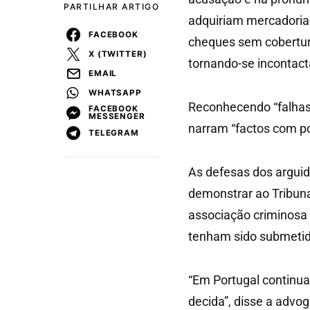
PARTILHAR ARTIGO
adquiriam mercadori
FACEBOOK
cheques sem cobertura
X (TWITTER)
tornando-se incontact
EMAIL
WHATSAPP
Reconhecendo “falhas”
FACEBOOK
MESSENGER
narram “factos com p
TELEGRAM
As defesas dos arguid
demonstrar ao Tribuna
associação criminosa
tenham sido submetido
“Em Portugal continua-
decida”, disse a advo