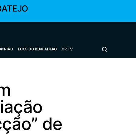
BATEJO
OPINIÃO
ECOS DO BURLADERO
CR TV
em
ciação
cção” de