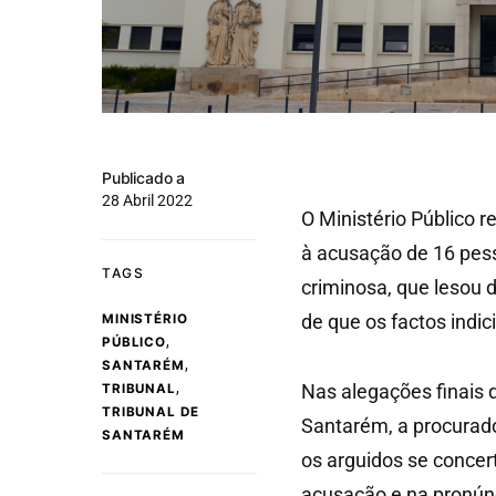
Publicado a
28 Abril 2022
O Ministério Público r
à acusação de 16 pes
TAGS
criminosa, que lesou 
de que os factos indi
MINISTÉRIO
,
PÚBLICO
,
SANTARÉM
,
Nas alegações finais 
TRIBUNAL
TRIBUNAL DE
Santarém, a procurado
SANTARÉM
os arguidos se concer
acusação e na pronúnc