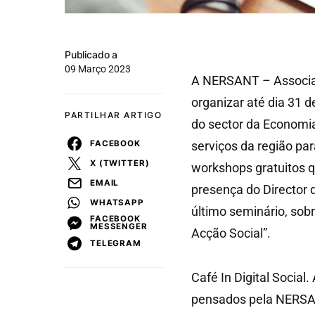
Publicado a
09 Março 2023
A NERSANT – Associaç
organizar até dia 31 d
PARTILHAR ARTIGO
do sector da Economi
FACEBOOK
serviços da região par
X (TWITTER)
workshops gratuitos 
EMAIL
presença do Director 
WHATSAPP
último seminário, sob
FACEBOOK
MESSENGER
Acção Social”.
TELEGRAM
Café In Digital Social
pensados pela NERSANT