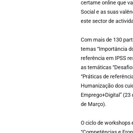
certame online que va
Social e as suas valê
este sector de activid
Com mais de 130 parti
temas “Importância d
referência em IPSS re
as temáticas “Desafios
“Práticas de referênci
Humanização dos cuid
Emprego+Digital” (23 
de Março).
O ciclo de workshops 
“Competências e Front