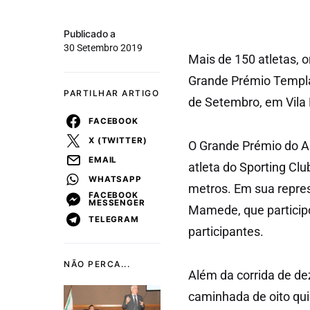
Publicado a
30 Setembro 2019
Mais de 150 atletas, o
Grande Prémio Templár
PARTILHAR ARTIGO
de Setembro, em Vila
FACEBOOK
X (TWITTER)
O Grande Prémio do A
EMAIL
atleta do Sporting Clu
WHATSAPP
metros. Em sua represe
FACEBOOK
MESSENGER
Mamede, que particip
TELEGRAM
participantes.
NÃO PERCA...
Além da corrida de de
caminhada de oito quil