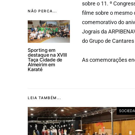
sobre o 11. º Congres
NÃO PERCA...
filme sobre o mesmo 
comemorativo do aniv
Jograis da ARPIBENAV
do Grupo de Cantares
Sporting em
destaque na XVIII
Taça Cidade de
As comemorações enc
Almeirim em
Karaté
LEIA TAMBÉM...
SOCIED