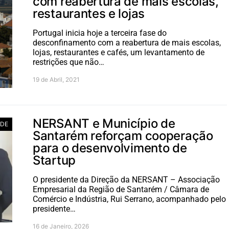
com reabertura de mais escolas,
restaurantes e lojas
Portugal inicia hoje a terceira fase do
desconfinamento com a reabertura de mais escolas,
lojas, restaurantes e cafés, um levantamento de
restrições que não…
19 de Abril, 2021
NERSANT e Município de
ADE
Santarém reforçam cooperação
para o desenvolvimento de
Startup
O presidente da Direção da NERSANT – Associação
Empresarial da Região de Santarém / Câmara de
Comércio e Indústria, Rui Serrano, acompanhado pelo
presidente…
16 de Janeiro, 2026