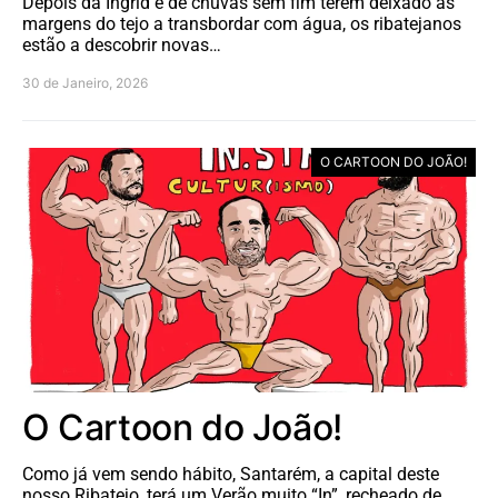
Depois da Ingrid e de chuvas sem fim terem deixado as
margens do tejo a transbordar com água, os ribatejanos
estão a descobrir novas…
30 de Janeiro, 2026
O CARTOON DO JOÃO!
O Cartoon do João!
Como já vem sendo hábito, Santarém, a capital deste
nosso Ribatejo, terá um Verão muito “In”, recheado de