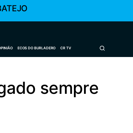
BATEJO
OPINIÃO
ECOS DO BURLADERO
CR TV
jogado sempre