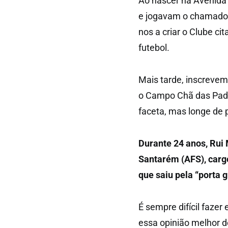
Ao nascer na Avenida
e jogavam o chamado “
nos a criar o Clube ci
futebol.
Mais tarde, inscrevem
o Campo Chã das Pade
faceta, mas longe de 
Durante 24 anos, Rui
Santarém (AFS), cargo
que saiu pela “porta 
É sempre difícil fazer
essa opinião melhor d