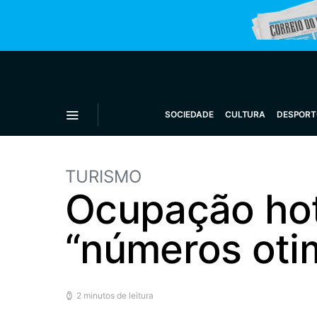
SOCIEDADE
CULTURA
DESPORT
TURISMO
Ocupação hot
“números oti
2 minutos de leitura