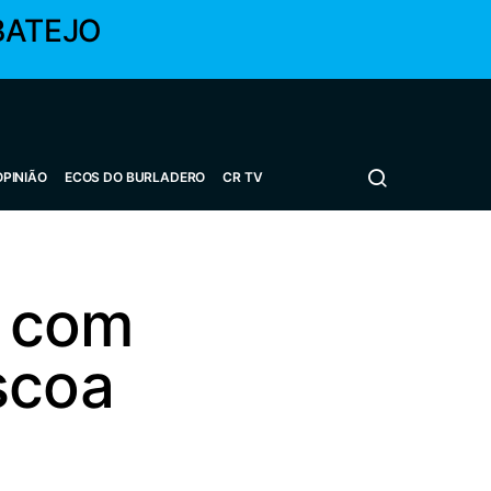
BATEJO
OPINIÃO
ECOS DO BURLADERO
CR TV
a com
scoa