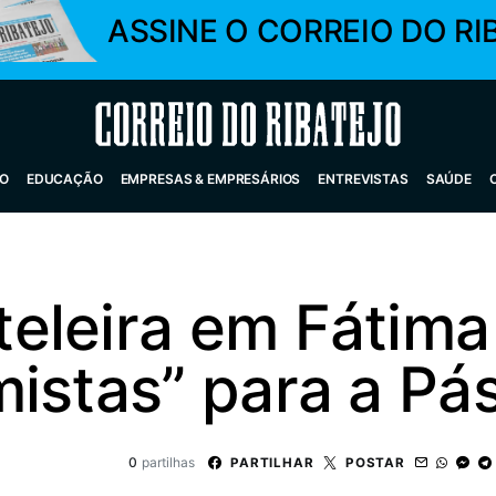
ASSINE O CORREIO DO RI
Correio do Ribatejo
O
EDUCAÇÃO
EMPRESAS & EMPRESÁRIOS
ENTREVISTAS
SAÚDE
eleira em Fátim
mistas” para a Pá
0
partilhas
PARTILHAR
POSTAR