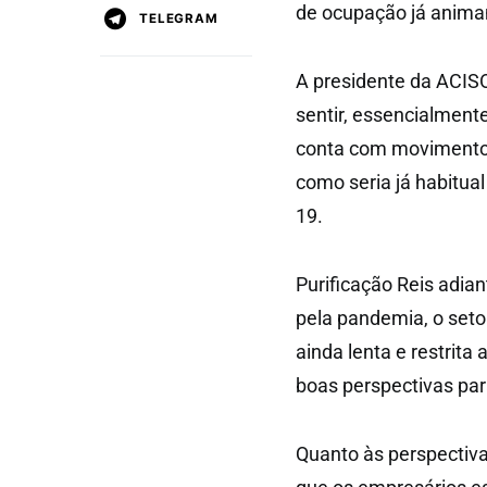
de ocupação já anima
TELEGRAM
A presidente da ACISO 
sentir, essencialment
conta com movimento s
como seria já habitu
19.
Purificação Reis adia
pela pandemia, o setor
ainda lenta e restrit
boas perspectivas pa
Quanto às perspectiva