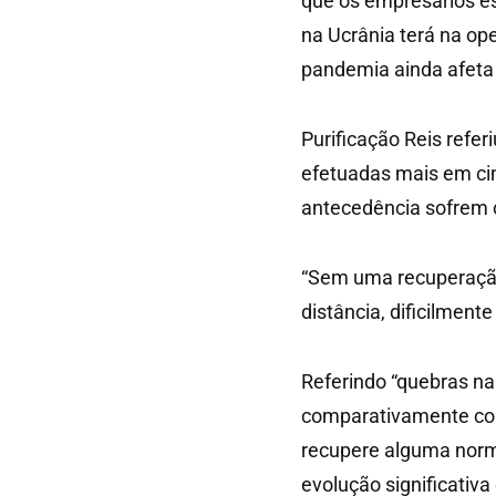
que os empresários e
na Ucrânia terá na op
pandemia ainda afeta 
Purificação Reis refer
efetuadas mais em ci
antecedência sofrem 
“Sem uma recuperação
distância, dificilment
Referindo “quebras n
comparativamente com
recupere alguma norm
evolução significativa