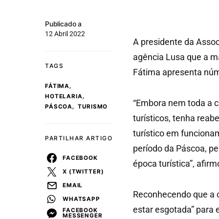
Publicado a
12 Abril 2022
A presidente da Asso
agência Lusa que a ma
TAGS
Fátima apresenta núm
,
FÁTIMA
,
HOTELARIA
“Embora nem toda a c
,
PÁSCOA
TURISMO
turísticos, tenha rea
turístico em funcion
PARTILHAR ARTIGO
período da Páscoa, per
FACEBOOK
época turística”, afirm
X (TWITTER)
EMAIL
Reconhecendo que a c
WHATSAPP
estar esgotada” para 
FACEBOOK
MESSENGER