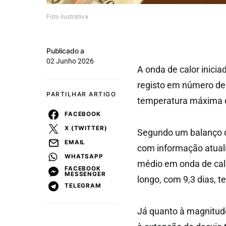
Foto ilustrativa
Publicado a
02 Junho 2026
A onda de calor inicia
registo em número de 
PARTILHAR ARTIGO
temperatura máxima do
FACEBOOK
X (TWITTER)
Segundo um balanço d
EMAIL
com informação atual
WHATSAPP
médio em onda de calo
FACEBOOK
MESSENGER
longo, com 9,3 dias, t
TELEGRAM
Já quanto à magnitude