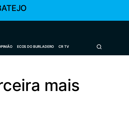
BATEJO
OPINIÃO
ECOS DO BURLADERO
CR TV
rceira mais