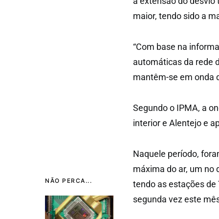
à extensão do desvio 
maior, tendo sido a m
“Com base na informa
automáticas da rede d
mantêm-se em onda de
Segundo o IPMA, a ond
interior e Alentejo e 
Naquele período, for
máxima do ar, um no di
NÃO PERCA...
tendo as estações de
segunda vez este mês