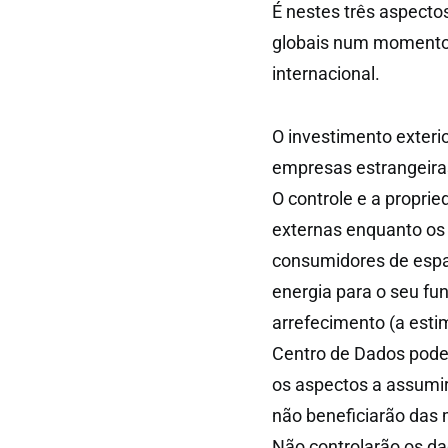
É nestes três aspectos
globais num momento d
internacional.
O investimento exteri
empresas estrangeira
O controle e a propri
externas enquanto os 
consumidores de espa
energia para o seu f
arrefecimento (a esti
Centro de Dados pode
os aspectos a assumir 
não beneficiarão das 
Não controlarão os da