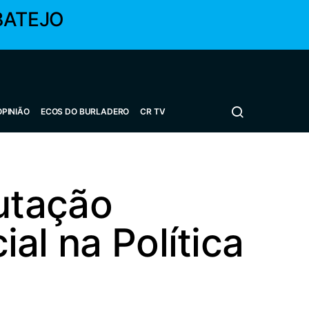
BATEJO
OPINIÃO
ECOS DO BURLADERO
CR TV
utação
ial na Política