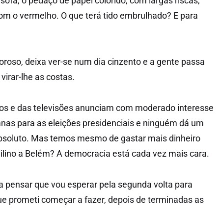
 sofá, o pedaço de papel colorido, com largas riscas,
om o vermelho. O que terá tido embrulhado? E para
oroso, deixa ver-se num dia cinzento e a gente passa
irar-lhe as costas.
dios e das televisões anunciam com moderado interesse
nas para as eleições presidenciais e ninguém dá um
bsoluto. Mas temos mesmo de gastar mais dinheiro
ilino a Belém? A democracia está cada vez mais cara.
 pensar que vou esperar pela segunda volta para
que prometi começar a fazer, depois de terminadas as