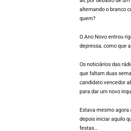
ali, por debaixo de um
alternando o branco c
quem?
O Ano Novo entrou rig
depressa, como que a v
Os noticiários das rá
que faltam duas sema
candidato vencedor a
para dar um novo inqu
Estava mesmo agora a
depois iniciar aquilo 
festas…