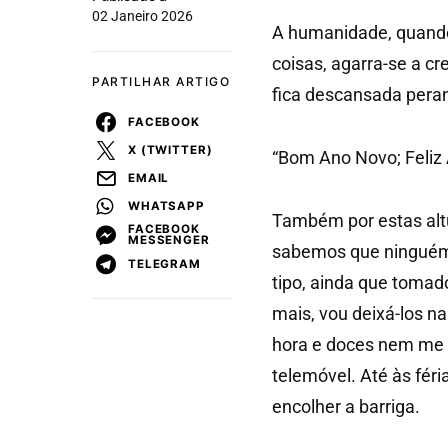
02 Janeiro 2026
A humanidade, quando 
coisas, agarra-se a c
PARTILHAR ARTIGO
fica descansada pera
FACEBOOK
X (TWITTER)
“Bom Ano Novo; Feliz 
EMAIL
WHATSAPP
Também por estas alt
FACEBOOK
MESSENGER
sabemos que ninguém 
TELEGRAM
tipo, ainda que tomad
mais, vou deixá-los n
hora e doces nem me c
telemóvel. Até às féria
encolher a barriga.