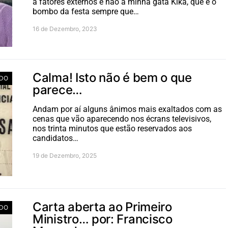
a fatores externos e não à minha gata Kika, que é o
bombo da festa sempre que…
16 de Dezembro, 2023
Calma! Isto não é bem o que
DO
parece…
Andam por aí alguns ânimos mais exaltados com as
cenas que vão aparecendo nos écrans televisivos,
nos trinta minutos que estão reservados aos
candidatos…
19 de Dezembro, 2025
Carta aberta ao Primeiro
DO
Ministro… por: Francisco