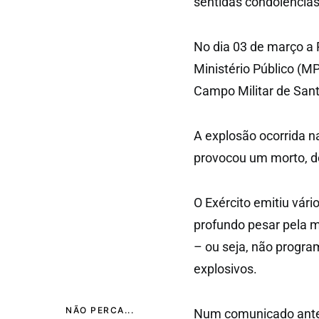
sentidas condolências
No dia 03 de março a 
Ministério Público (M
Campo Militar de Sant
A explosão ocorrida 
provocou um morto, doi
O Exército emitiu vár
profundo pesar pela m
– ou seja, não progr
explosivos.
NÃO PERCA...
Num comunicado anteri