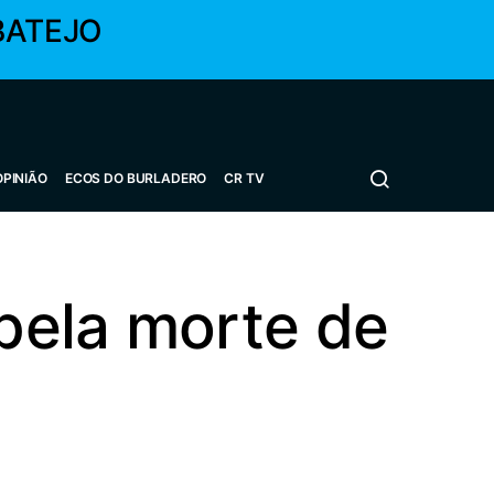
BATEJO
OPINIÃO
ECOS DO BURLADERO
CR TV
pela morte de