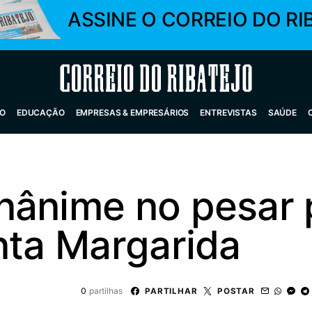
ASSINE O CORREIO DO RI
Correio do Ribatejo
O
EDUCAÇÃO
EMPRESAS & EMPRESÁRIOS
ENTREVISTAS
SAÚDE
nânime no pesar 
nta Margarida
0
partilhas
PARTILHAR
POSTAR