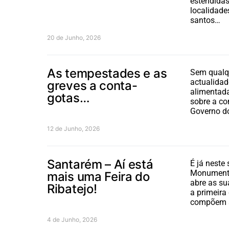
estendida
localidade
santos…
20 de Junho, 2026
As tempestades e as
Sem qualqu
actualidad
greves a conta-
alimentada
gotas…
sobre a co
Governo do
12 de Junho, 2026
Santarém – Aí está
É já neste
Monumenta
mais uma Feira do
abre as su
Ribatejo!
a primeira
compõem a
4 de Junho, 2026