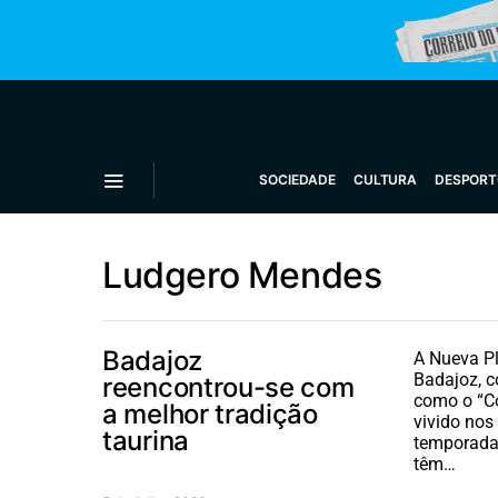
SOCIEDADE
CULTURA
DESPORT
Ludgero Mendes
Badajoz
A Nueva Pl
Badajoz, 
reencontrou-se com
como o “Co
a melhor tradição
vivido no
taurina
temporada
têm…