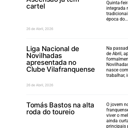
Quinta-fei
cartel
integrada
tradiciona
época do…
26 de Abril, 2026
Liga Nacional de
Na passada
de Abril, 
Novilhadas
formalment
apresentada no
Novilhadas
Clube Vilafranquense
nasce com 
trabalhar, 
26 de Abril, 2026
Tomás Bastos na alta
O jovem nov
franquens
roda do toureio
viver o m
ainda curt
principais