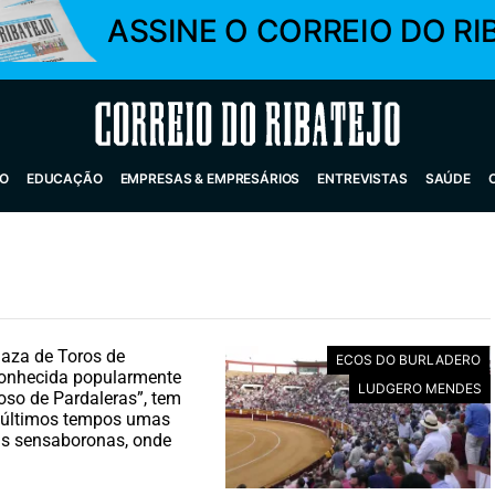
ASSINE O CORREIO DO RI
Correio do Ribatejo
O
EDUCAÇÃO
EMPRESAS & EMPRESÁRIOS
ENTREVISTAS
SAÚDE
aza de Toros de
ECOS DO BURLADERO
conhecida popularmente
LUDGERO MENDES
so de Pardaleras”, tem
s últimos tempos umas
s sensaboronas, onde