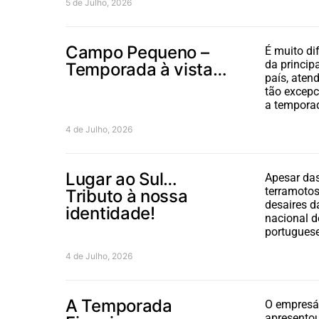
5 de Julho, 2026
Campo Pequeno –
É muito dif
da principa
Temporada à vista…
país, aten
tão excepc
a tempora
4 de Julho, 2026
Lugar ao Sul…
Apesar das
terramoto
Tributo à nossa
desaires d
identidade!
nacional d
portugues
4 de Julho, 2026
A Temporada
O empresár
apresento