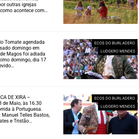
or outras igrejas
al como acontece com…
 do Tomate agendada
ECOS DO BURLADERO
ssado domingo em
LUDGERO MENDES
 de Magos foi adiada
ximo domingo, dia 17
devido…
CA DE XIRA –
ECOS DO BURLADERO
 de Maio, às 16.30
LUDGERO MENDES
rrida à Portuguesa.
: Manuel Telles Bastos,
ates e Tristão…