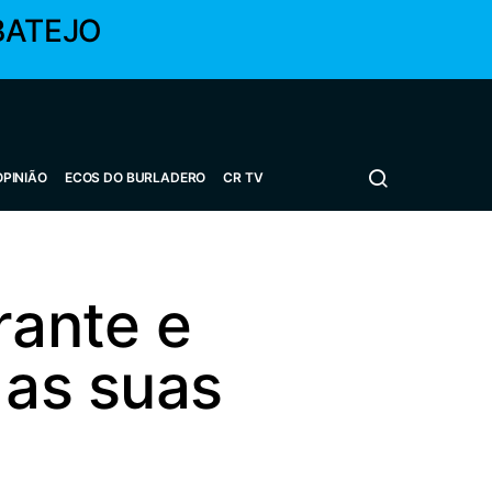
BATEJO
OPINIÃO
ECOS DO BURLADERO
CR TV
rante e
 as suas