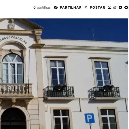
0
partilhas
PARTILHAR
POSTAR