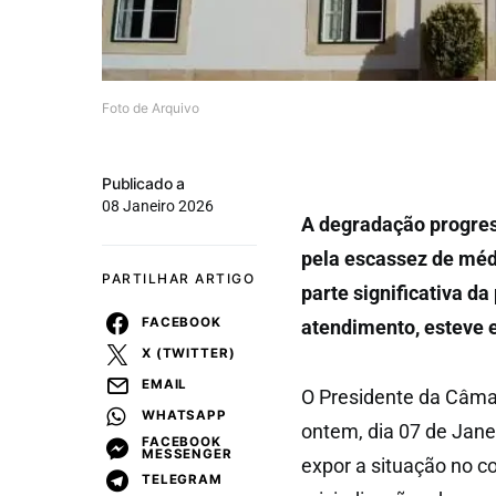
Foto de Arquivo
Publicado a
08 Janeiro 2026
A degradação progres
pela escassez de médi
PARTILHAR ARTIGO
parte significativa d
FACEBOOK
atendimento, esteve 
X (TWITTER)
EMAIL
O Presidente da Câma
WHATSAPP
ontem, dia 07 de Jane
FACEBOOK
MESSENGER
expor a situação no c
TELEGRAM