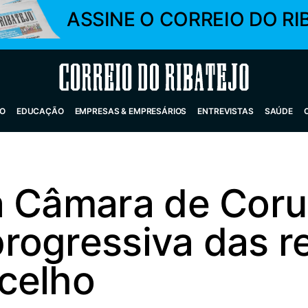
ASSINE O CORREIO DO RI
Correio do Ribatejo
O
EDUCAÇÃO
EMPRESAS & EMPRESÁRIOS
ENTREVISTAS
SAÚDE
a Câmara de Cor
rogressiva das r
celho