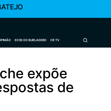
BATEJO
OPINIÃO
ECOS DO BURLADERO
CR TV
uche expõe
espostas de