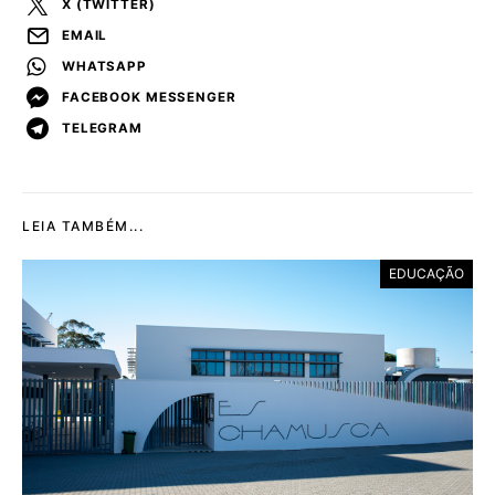
X (TWITTER)
EMAIL
WHATSAPP
FACEBOOK MESSENGER
TELEGRAM
LEIA TAMBÉM...
EDUCAÇÃO