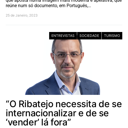
que aposta numa imagem mais moderna e apelativa, que
reúne num só documento, em Português,…
25 de Janeiro, 2023
ENTREVISTAS
SOCIEDADE
TURISMO
“O Ribatejo necessita de se
internacionalizar e de se
‘vender’ lá fora”