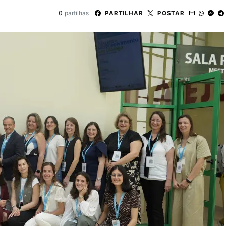
0
partilhas
PARTILHAR
POSTAR