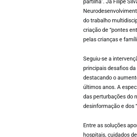
partilha”. Já Filipe Si
Neurodesenvolvimento
do trabalho multidisc
criação de “pontes en
pelas crianças e famíl
Seguiu-se a intervençã
principais desafios d
destacando o aumento 
últimos anos. A espec
das perturbações do 
desinformação e dos “
Entre as soluções apo
hospitais, cuidados d