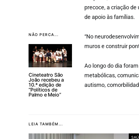
precoce, a criação d
de apoio às famílias.
NÃO PERCA...
“No neurodesenvolvi
muros e construir pont
Ao longo do dia fora
Cineteatro São
metabólicas, comunic
João recebeu a
10.ª edição de
autismo, comorbilidad
“Políticos de
Palmo e Meio”
LEIA TAMBÉM...
SAÚ