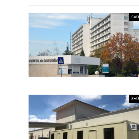
SAÚ
SAÚ