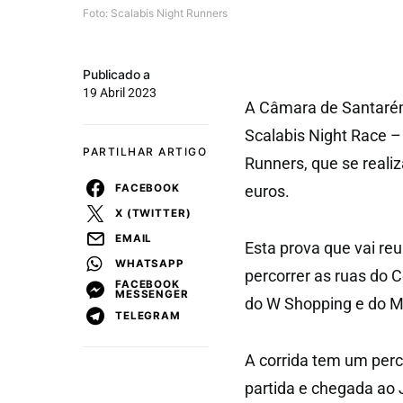
Foto: Scalabis Night Runners
Publicado a
19 Abril 2023
A Câmara de Santarém 
Scalabis Night Race –
PARTILHAR ARTIGO
Runners, que se realiz
FACEBOOK
euros.
X (TWITTER)
EMAIL
Esta prova que vai reun
WHATSAPP
percorrer as ruas do 
FACEBOOK
MESSENGER
do W Shopping e do M
TELEGRAM
A corrida tem um per
partida e chegada ao 