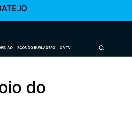
BATEJO
OPINIÃO
ECOS DO BURLADERO
CR TV
oio do