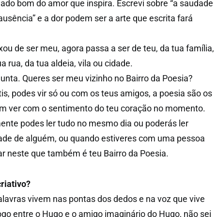
o lado bom do amor que inspira. Escrevi sobre “a saudade
usência” e a dor podem ser a arte que escrita fará
xou de ser meu, agora passa a ser de teu, da tua família,
 rua, da tua aldeia, vila ou cidade.
unta. Queres ser meu vizinho no Bairro da Poesia?
átis, podes vir só ou com os teus amigos, a poesia são os
em ver com o sentimento do teu coração no momento.
smente podes ler tudo no mesmo dia ou poderás ler
ade de alguém, ou quando estiveres com uma pessoa
r neste que também é teu Bairro da Poesia.
riativo?
lavras vivem nas pontas dos dedos e na voz que vive
logo entre o Hugo e o amigo imaginário do Hugo, não sei