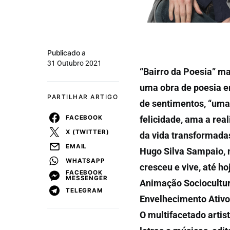
Publicado a
31 Outubro 2021
“Bairro da Poesia” ma
uma obra de poesia e
PARTILHAR ARTIGO
de sentimentos, “uma 
FACEBOOK
felicidade, ama a re
X (TWITTER)
da vida transformada
EMAIL
Hugo Silva Sampaio, 
WHATSAPP
cresceu e vive, até h
FACEBOOK
MESSENGER
Animação Sociocultur
TELEGRAM
Envelhecimento Ativo
O multifacetado arti