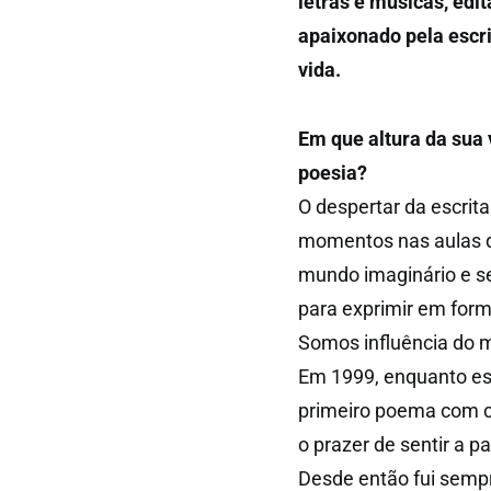
letras e músicas, ed
apaixonado pela escrit
vida.
Em que altura da sua v
poesia?
O despertar da escrit
momentos nas aulas de 
mundo imaginário e se
para exprimir em form
Somos influência do m
Em 1999, enquanto es
primeiro poema com com
o prazer de sentir a 
Desde então fui sempr