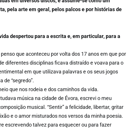
itadas em diversos discos, e assume-se como um
a, pela arte em geral, pelos palcos e por histórias de
ida despertou para a escrita e, em particular, para a
a penso que aconteceu por volta dos 17 anos em que por
diferentes disciplinas ficava distraído e voava para o
ntimental em que utilizava palavras e os seus jogos
a de “segredo”.
eio que nos rodeia e dos caminhos da vida.
tudava música na cidade de Évora, escrevi o meu
posição musical. “Sentir” a felicidade, libertar, gritar
paixão e o amor misturados nos versos da minha poesia.
e escrevendo talvez para esquecer ou para fazer