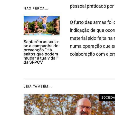
pessoal praticado por
NÃO PERCA...
O furto das armas foi
indicação de que ocor
material sido feita n
Santarém associa-
se à campanha de
numa operação que env
prevenção “Há
saltos que podem
colaboração com elem
mudar a tua vida!”
da SPPCV
LEIA TAMBÉM...
SOCIED