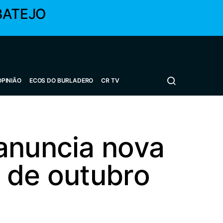
BATEJO
OPINIÃO
ECOS DO BURLADERO
CR TV
anuncia nova
 de outubro