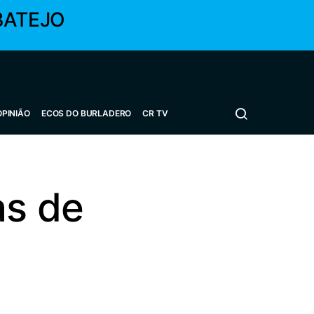
BATEJO
OPINIÃO
ECOS DO BURLADERO
CR TV
as de