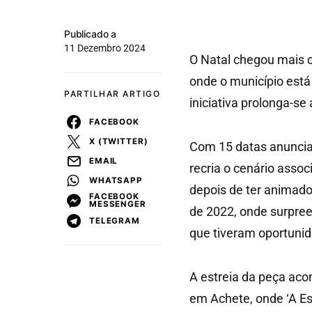
Publicado a
11 Dezembro 2024
O Natal chegou mais 
onde o município está
PARTILHAR ARTIGO
iniciativa prolonga-se
FACEBOOK
X (TWITTER)
Com 15 datas anunciada
EMAIL
recria o cenário asso
WHATSAPP
depois de ter animado 
FACEBOOK
MESSENGER
de 2022, onde surpree
TELEGRAM
que tiveram oportunida
A estreia da peça aco
em Achete, onde ‘A Est