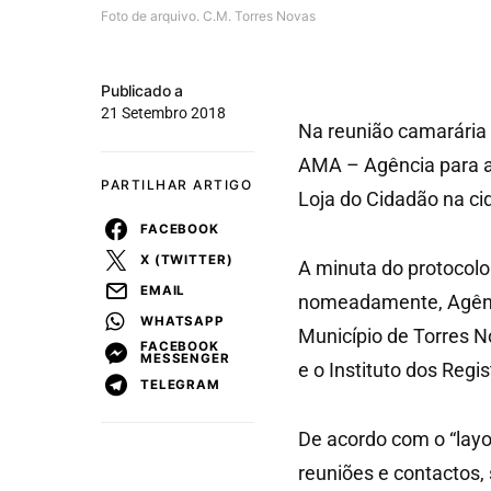
Foto de arquivo. C.M. Torres Novas
Publicado a
21 Setembro 2018
Na reunião camarária 
AMA – Agência para a 
PARTILHAR ARTIGO
Loja do Cidadão na ci
FACEBOOK
X (TWITTER)
A minuta do protocolo
EMAIL
nomeadamente, Agênci
WHATSAPP
Município de Torres N
FACEBOOK
MESSENGER
e o Instituto dos Regis
TELEGRAM
De acordo com o “lay
reuniões e contactos, 