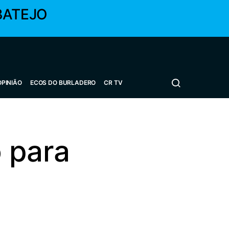
BATEJO
OPINIÃO
ECOS DO BURLADERO
CR TV
 para