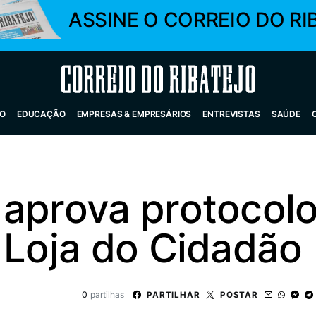
ASSINE O CORREIO DO RI
Correio do Ribatejo
O
EDUCAÇÃO
EMPRESAS & EMPRESÁRIOS
ENTREVISTAS
SAÚDE
 aprova protocolo
 Loja do Cidadão
0
partilhas
PARTILHAR
POSTAR