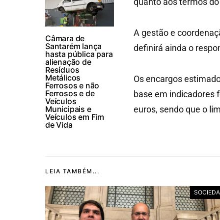
quanto aos termos do
A gestão e coordenaçã
Câmara de
Santarém lança
definirá ainda o respo
hasta pública para
alienação de
Resíduos
Metálicos
Os encargos estimado
Ferrosos e não
Ferrosos e de
base em indicadores f
Veículos
Municipais e
euros, sendo que o li
Veículos em Fim
de Vida
LEIA TAMBÉM...
SOCIED