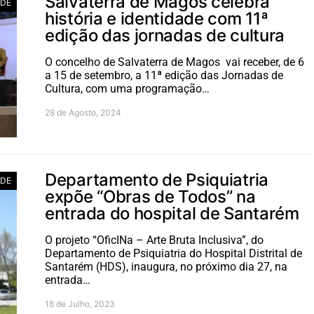
Salvaterra de Magos celebra
ADE
história e identidade com 11ª
edição das jornadas de cultura
O concelho de Salvaterra de Magos vai receber, de 6
a 15 de setembro, a 11ª edição das Jornadas de
Cultura, com uma programação…
28 de Agosto, 2024
Departamento de Psiquiatria
ADE
expõe “Obras de Todos” na
entrada do hospital de Santarém
O projeto “OficINa – Arte Bruta Inclusiva”, do
Departamento de Psiquiatria do Hospital Distrital de
Santarém (HDS), inaugura, no próximo dia 27, na
entrada…
18 de Julho, 2023