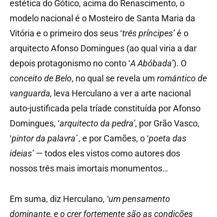
estética do Gótico, acima do Renascimento, o
modelo nacional é o Mosteiro de Santa Maria da
Vitória e o primeiro dos seus ‘
três príncipes’
é o
arquitecto Afonso Domingues (ao qual viria a dar
depois protagonismo no conto ‘
A Abóbada’
). O
conceito de Belo
, no qual se revela um
romântico de
vanguarda,
leva Herculano a ver a arte nacional
auto-justificada pela tríade constituída por Afonso
Domingues, ‘
arquitecto da pedra’
, por Grão Vasco,
‘
pintor da palavra
´, e por Camões, o ‘
poeta das
ideias’
— todos eles vistos como autores dos
nossos três mais imortais monumentos…
Em suma, diz Herculano,
‘um pensamento
dominante, e o crer fortemente são as condições