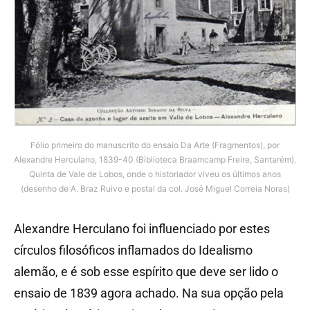
Fólio primeiro do manuscrito do ensaio Da Arte (Fragmentos), por
Alexandre Herculano, 1839-40 (Biblioteca Braamcamp Freire, Santarém).
Quinta de Vale de Lobos, onde o historiador viveu os últimos anos
(desenho de A. Braz Ruivo e postal da col. José Miguel Correia Noras)
Alexandre Herculano foi influenciado por estes
círculos filosóficos inflamados do Idealismo
alemão, e é sob esse espírito que deve ser lido o
ensaio de 1839 agora achado.
Na sua opção pela