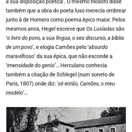
à sua disposição poética
’. O mesmo filósofo disse
também que a obra do poeta luso merecia ombrear
junto à de Homero como poema épico maior. Pelos
mesmos anos, Hegel escreve que
Os Lusíadas
são
‘
o livro do povo, a sua língua, o seu discurso, a bíblia
de um povo
’, e elogia Camões pelo ‘
absurdo
maravilhoso
’ da sua épica, que não esconde a
‘
imensidade do genio
’… Herculano conhecia
também a citação de Schlegel (num soneto de
Paris, 1807) onde diz: ‘
sê então, Camões, o meu
modelo
’…