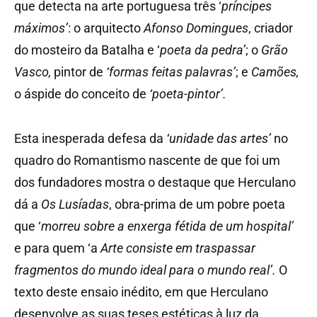
que detecta na arte portuguesa três ‘
príncipes
máximos’
:
o arquitecto
Afonso Domingues
, criador
do mosteiro da Batalha e ‘
poeta da pedra’
; o
Grão
Vasco,
pintor de
‘formas feitas palavras’
; e
Camões,
o áspide do conceito de
‘poeta-pintor’.
Esta inesperada defesa da
‘unidade das artes’
no
quadro do Romantismo nascente de que foi um
dos fundadores mostra o destaque que Herculano
dá a
Os Lusíadas
, obra-prima de um pobre poeta
que ‘
morreu sobre a enxerga fétida de um hospital’
e para quem ‘a
Arte consiste em traspassar
fragmentos do mundo ideal para o mundo real’.
O
texto deste ensaio inédito, em que Herculano
desenvolve as suas teses estéticas à luz da