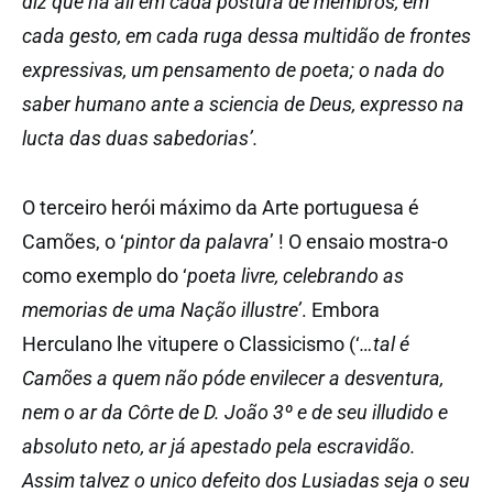
diz que há ali em cada postura de membros, em
cada gesto, em cada ruga dessa multidão de frontes
expressivas, um pensamento de poeta; o nada do
saber humano ante a sciencia de Deus, expresso na
lucta das duas sabedorias’.
O terceiro herói máximo da Arte portuguesa é
Camões, o ‘
pintor da palavra
’ ! O ensaio mostra-o
como exemplo do ‘
poeta livre, celebrando as
memorias de uma Nação illustre’
. Embora
Herculano lhe vitupere o Classicismo (‘
…tal é
Camões a quem não póde envilecer a desventura,
nem o ar da Côrte de D. João 3º e de seu illudido e
absoluto neto, ar já apestado pela escravidão.
Assim talvez o unico defeito dos Lusiadas seja o seu