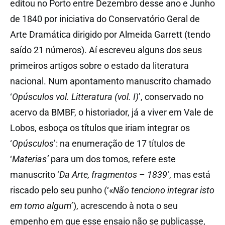
editou no Porto entre Dezembro desse ano e Junho
de 1840
por iniciativa do Conservatório Geral de
Arte Dramática dirigido por Almeida Garrett (tendo
saído 21 números). Aí escreveu alguns dos seus
primeiros artigos sobre o estado da literatura
nacional. Num apontamento manuscrito chamado
‘
Opúsculos vol. Litteratura (vol. I)
’, conservado no
acervo da BMBF,
o historiador, já a viver em Vale de
Lobos, esboça os títulos que iriam integrar os
‘
Opúsculos
’: na enumeração de 17 títulos de
‘
Materias’
para um dos tomos, refere este
manuscrito ‘
Da Arte, fragmentos – 1839’
, mas está
riscado pelo seu punho (‘«
Não tenciono integrar isto
em tomo algum
’), acrescendo à nota o seu
empenho em que esse ensaio não se publicasse,