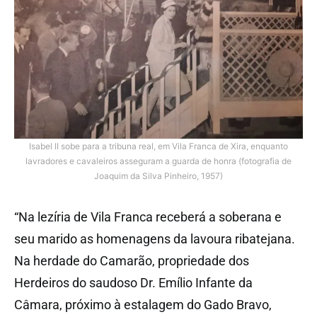
Isabel II sobe para a tribuna real, em Vila Franca de Xira, enquanto
lavradores e cavaleiros asseguram a guarda de honra (fotografia de
Joaquim da Silva Pinheiro, 1957)
“Na lezíria de Vila Franca receberá a soberana e
seu marido as homenagens da lavoura ribatejana.
Na herdade do Camarão, propriedade dos
Herdeiros do saudoso Dr. Emílio Infante da
Câmara, próximo à estalagem do Gado Bravo,