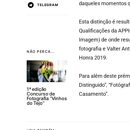
daqueles momentos qu
TELEGRAM
Esta distinção é resul
Qualificações da APP
Imagem) de onde resul
fotografia e Valter A
NÃO PERCA...
Honra 2019.
Para além deste prém
Distinguido”, “Fotógra
1ª edição
Concurso de
Casamento”.
Fotografia “Vinhos
do Tejo”