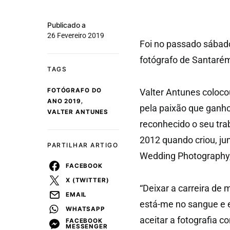
Publicado a
26 Fevereiro 2019
Foi no passado sábado
fotógrafo de Santarém
TAGS
FOTÓGRAFO DO
Valter Antunes coloco
,
ANO 2019
pela paixão que ganho
VALTER ANTUNES
reconhecido o seu tra
2012 quando criou, j
PARTILHAR ARTIGO
Wedding Photography,
FACEBOOK
X (TWITTER)
“Deixar a carreira de 
EMAIL
está-me no sangue e em
WHATSAPP
aceitar a fotografia 
FACEBOOK
MESSENGER