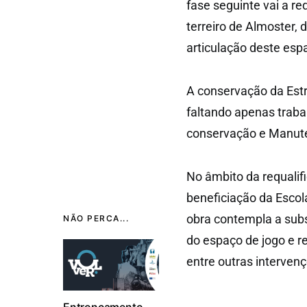
fase seguinte vai a req
terreiro de Almoster,
articulação deste esp
A conservação da Estr
faltando apenas traba
conservação e Manute
No âmbito da requalif
beneficiação da Escol
obra contempla a subst
NÃO PERCA...
do espaço de jogo e r
entre outras interven