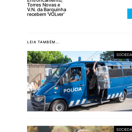
Entroncamento,
Torres Novas e
V.N. da Barquinha
recebem ‘VOLver’
LEIA TAMBÉM...
SOCIED
SOCIED