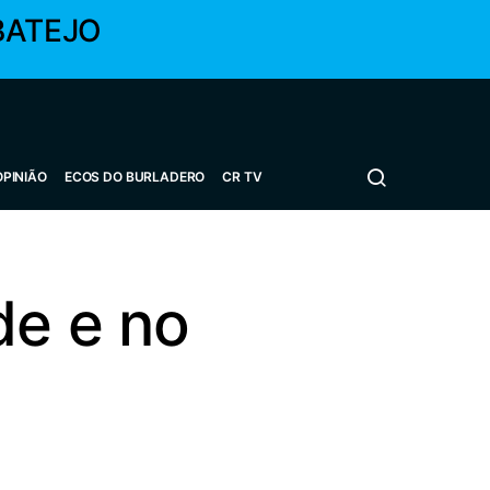
BATEJO
OPINIÃO
ECOS DO BURLADERO
CR TV
de e no