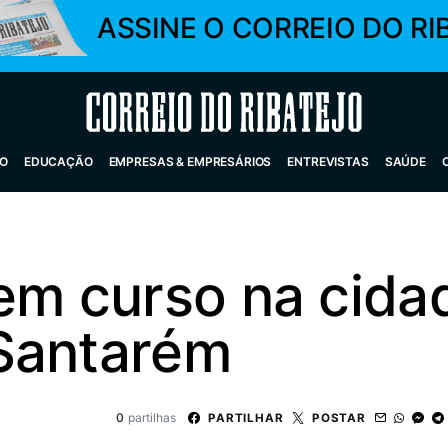
ASSINE O CORREIO DO RI
Correio do Ribatejo
O
EDUCAÇÃO
EMPRESAS & EMPRESÁRIOS
ENTREVISTAS
SAÚDE
em curso na cida
Santarém
0
partilhas
PARTILHAR
POSTAR