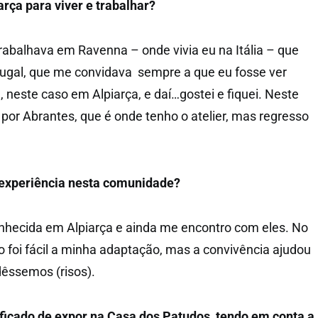
rça para viver e trabalhar?
abalhava em Ravenna – onde vivia eu na Itália – que
tugal, que me convidava sempre a que eu fosse ver
 neste caso em Alpiarça, e daí…gostei e fiquei. Neste
or Abrantes, que é onde tenho o atelier, mas regresso
experiência nesta comunidade?
nhecida em Alpiarça e ainda me encontro com eles. No
o foi fácil a minha adaptação, mas a convivência ajudou
êssemos (risos).
nificado de expor
na Casa dos Patudos, tendo em
conta a