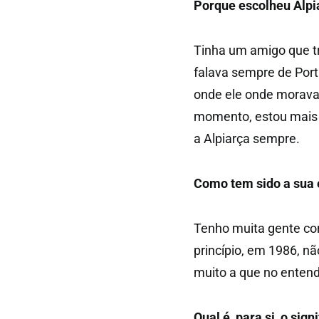
Porque escolheu Alpia
Tinha um amigo que tr
falava sempre de Por
onde ele onde morava,
momento, estou mais p
a Alpiarça sempre.
Como tem sido a sua 
Tenho muita gente co
princípio, em 1986, nã
muito a que no entend
Qual é, para si, o sig