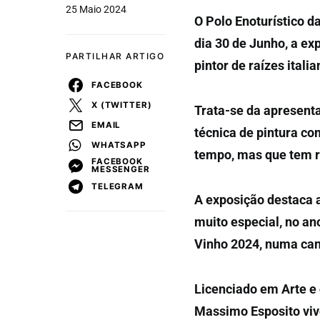
25 Maio 2024
O Polo Enoturístico d
dia 30 de Junho, a ex
PARTILHAR ARTIGO
pintor de raízes itali
FACEBOOK
X (TWITTER)
Trata-se da apresent
EMAIL
técnica de pintura co
WHATSAPP
tempo, mas que tem r
FACEBOOK
MESSENGER
TELEGRAM
A exposição destaca a
muito especial, no an
Vinho 2024, numa can
Licenciado em Arte e 
Massimo Esposito viv