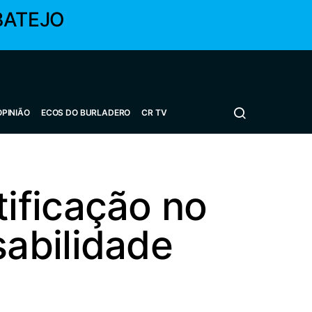
BATEJO
OPINIÃO
ECOS DO BURLADERO
CR TV
ificação no
abilidade