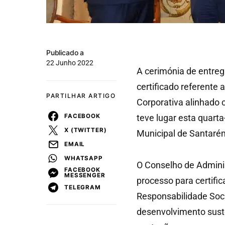
Publicado a
22 Junho 2022
A cerimónia de entreg
certificado referente
PARTILHAR ARTIGO
Corporativa alinhado 
FACEBOOK
teve lugar esta quart
X (TWITTER)
Municipal de Santaré
EMAIL
WHATSAPP
O Conselho de Adminis
FACEBOOK
MESSENGER
processo para certifi
TELEGRAM
Responsabilidade Soci
desenvolvimento suste