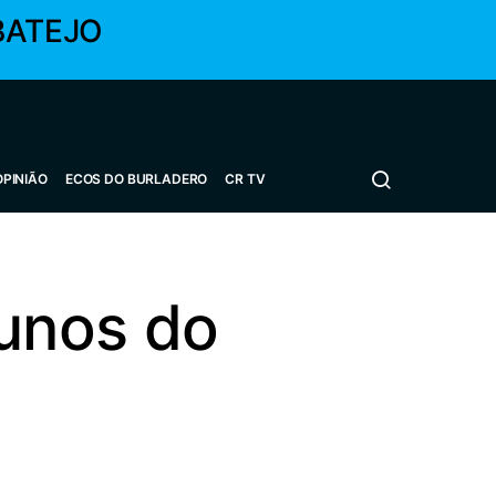
BATEJO
OPINIÃO
ECOS DO BURLADERO
CR TV
unos do