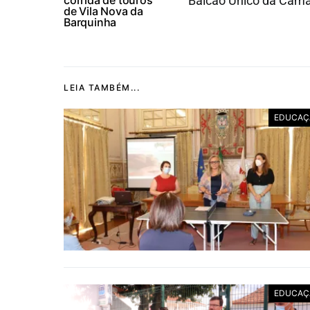
corrida de touros
Balcão Único da Câma
de Vila Nova da
Barquinha
LEIA TAMBÉM...
EDUCAÇ
EDUCAÇ