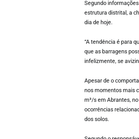
Segundo informações 
estrutura distrital, a 
dia de hoje.
“A tendência é para q
que as barragens poss
infelizmente, se aviz
Apesar de o comportam
nos momentos mais crí
m³/s em Abrantes, no 
ocorrências relaciona
dos solos.
Segundo o responsável