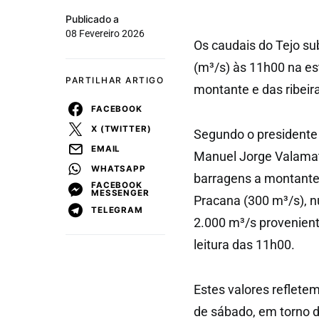
Publicado a
08 Fevereiro 2026
Os caudais do Tejo su
(m³/s) às 11h00 na es
PARTILHAR ARTIGO
montante e das ribeir
FACEBOOK
X (TWITTER)
Segundo o presidente 
EMAIL
Manuel Jorge Valamato
WHATSAPP
barragens a montante 
FACEBOOK
MESSENGER
Pracana (300 m³/s), n
TELEGRAM
2.000 m³/s provenient
leitura das 11h00.
Estes valores reflete
de sábado, em torno d