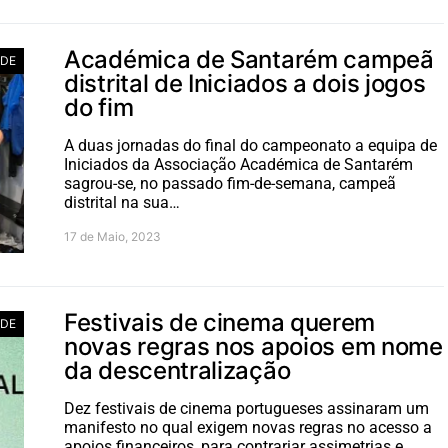
Académica de Santarém campeã
ADE
distrital de Iniciados a dois jogos
do fim
A duas jornadas do final do campeonato a equipa de
Iniciados da Associação Académica de Santarém
sagrou-se, no passado fim-de-semana, campeã
distrital na sua…
17 de Maio, 2023
Festivais de cinema querem
ADE
novas regras nos apoios em nome
da descentralização
Dez festivais de cinema portugueses assinaram um
manifesto no qual exigem novas regras no acesso a
apoios financeiros, para contrariar assimetrias e