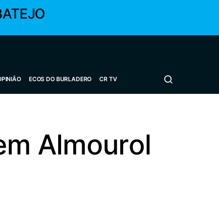
BATEJO
OPINIÃO
ECOS DO BURLADERO
CR TV
 em Almourol