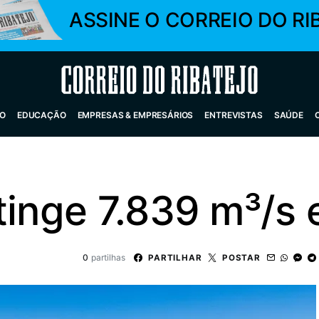
ASSINE O CORREIO DO RI
Correio do Ribatejo
O
EDUCAÇÃO
EMPRESAS & EMPRESÁRIOS
ENTREVISTAS
SAÚDE
tinge 7.839 m³/s
0
partilhas
PARTILHAR
POSTAR