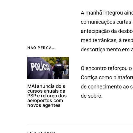
A manhã integrou aind
comunicações curtas d
antecipação da desboi
mediterrânicas, à res
NÃO PERCA...
descortiçamento em a
O encontro reforçou o
Cortiça como platafor
MAI anuncia dois
de conhecimento ao ser
cursos anuais da
PSP e reforço dos
de sobro.
aeroportos com
novos agentes