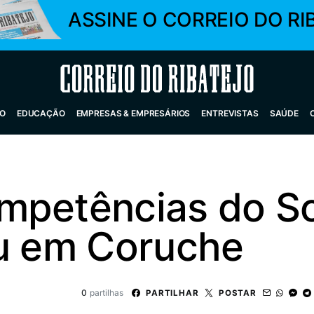
ASSINE O CORREIO DO RI
Correio do Ribatejo
O
EDUCAÇÃO
EMPRESAS & EMPRESÁRIOS
ENTREVISTAS
SAÚDE
mpetências do So
iu em Coruche
0
partilhas
PARTILHAR
POSTAR