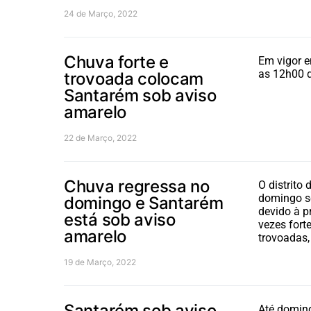
24 de Março, 2022
Chuva forte e
Em vigor e
as 12h00 
trovoada colocam
Santarém sob aviso
amarelo
22 de Março, 2022
Chuva regressa no
O distrito
domingo s
domingo e Santarém
devido à p
está sob aviso
vezes for
amarelo
trovoadas,
19 de Março, 2022
Santarém sob aviso
Até doming