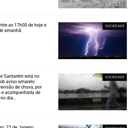
ntre as 17h00 de hoje e
SOCIEDADE
de amanhã.
 de Santarém está no
SOCIEDADE
ob aviso amarelo
revisão de chuva, por
te e acompanhada de
 no dia…
o, 23 de Janeiro.