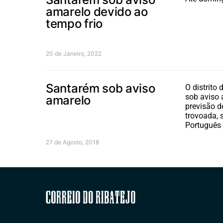
amarelo devido ao
tempo frio
20 de Janeiro, 2022
Santarém sob aviso
O distrito
sob aviso 
amarelo
previsão d
trovoada, 
Português
27 de Agosto, 2018
Correio do Ribatejo