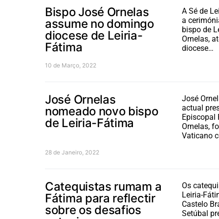
Bispo José Ornelas
A Sé de Le
a cerimóni
assume no domingo
bispo de L
diocese de Leiria-
Ornelas, a
Fátima
diocese…
10 de Março, 2022
José Ornelas
José Ornel
actual pre
nomeado novo bispo
Episcopal 
de Leiria-Fátima
Ornelas, f
Vaticano 
28 de Janeiro, 2022
Catequistas rumam a
Os catequi
Leiria-Fáti
Fátima para reflectir
Castelo Br
sobre os desafios
Setúbal pr