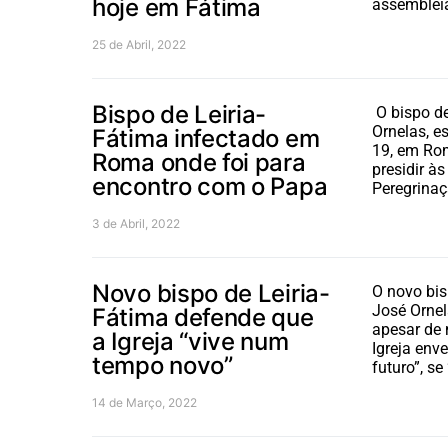
hoje em Fátima
assemblei
25 de Abril, 2022
Bispo de Leiria-
O bispo de
Ornelas, e
Fátima infectado em
19, em Rom
Roma onde foi para
presidir à
encontro com o Papa
Peregrina
3 de Abril, 2022
Novo bispo de Leiria-
O novo bis
José Ornel
Fátima defende que
apesar de
a Igreja “vive num
Igreja env
tempo novo”
futuro”, se
14 de Março, 2022