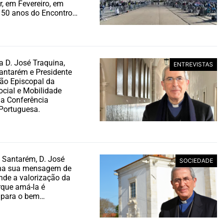
, em Fevereiro, em
 50 anos do Encontro…
 a D. José Traquina,
ENTREVISTAS
antarém e Presidente
ão Episcopal da
ocial e Mobilidade
a Conferência
Portuguesa.
 Santarém, D. José
SOCIEDADE
 na sua mensagem de
nde a valorização da
rque amá-la é
r para o bem…