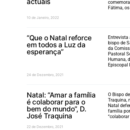
actuais
comemorar
Fátima, os
10 de Janeiro, 2022
“Que o Natal reforce
Entrevista
bispo de S
em todos a Luz da
da Comiss
esperança”
Pastoral S
Humana, d
Episcopal 
24 de Dezembro, 2021
Natal: “Amar a família
O Bispo de
Traquina,
é colaborar para o
Natal defe
bem do mundo”, D.
família po
José Traquina
“colabora
22 de Dezembro, 2021