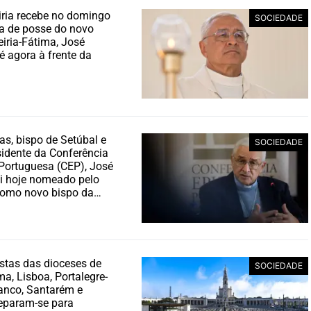
iria recebe no domingo
SOCIEDADE
a de posse do novo
eiria-Fátima, José
té agora à frente da
as, bispo de Setúbal e
SOCIEDADE
sidente da Conferência
Portuguesa (CEP), José
oi hoje nomeado pelo
como novo bispo da…
stas das dioceses de
SOCIEDADE
ma, Lisboa, Portalegre-
anco, Santarém e
eparam-se para