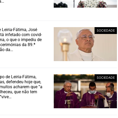
a…
 Leiria-Fátima, José
SOCIEDADE
stá infetado com covid-
a, o que o impediu de
s cerimónias da 89.ª
ção da…
po de Leiria-Fátima,
SOCIEDADE
as, defendeu hoje que,
 muitos acharem que “a
elheceu, que não tem
 “vive…