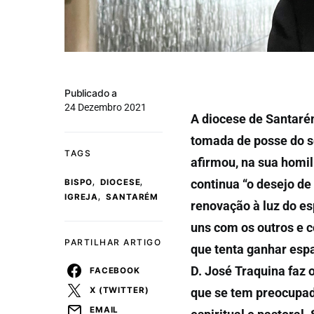
Publicado a
24 Dezembro 2021
A diocese de Santaré
tomada de posse do se
TAGS
afirmou, na sua homil
,
,
continua “o desejo d
BISPO
DIOCESE
,
IGREJA
SANTARÉM
renovação à luz do es
uns com os outros e c
PARTILHAR ARTIGO
que tenta ganhar espa
D. José Traquina faz 
FACEBOOK
X (TWITTER)
que se tem preocupad
EMAIL