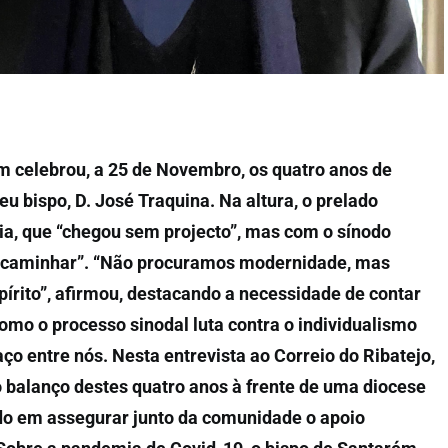
m celebrou, a 25 de Novembro, os quatro anos de
u bispo, D. José Traquina. Na altura, o prelado
ia, que “chegou sem projecto”, mas com o sínodo
e caminhar”. “Não procuramos modernidade, mas
pírito”, afirmou, destacando a necessidade de contar
omo o processo sinodal luta contra o individualismo
ço entre nós. Nesta entrevista ao Correio do Ribatejo,
o balanço destes quatro anos à frente de uma diocese
o em assegurar junto da comunidade o apoio