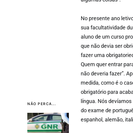
No presente ano letivo
sua facultatividade d
aluno de um curso prof
que não devia ser obri
fazer uma obrigatorie
Quem quer entrar para
não deveria fazer”. A
medida, como é o cas
obrigatório para acab
língua. Nós devíamos s
NÃO PERCA...
do exame de portuguê
espanhol, alemão, ita