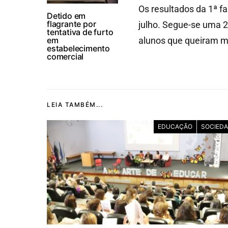
Os resultados da 1ª f
Detido em
flagrante por
julho. Segue-se uma 2ª
tentativa de furto
em
alunos que queiram me
estabelecimento
comercial
LEIA TAMBÉM...
EDUCAÇÃO
SOCIED