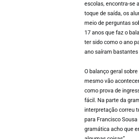
escolas, encontra-se 
toque de saída, os a
meio de perguntas sob
17 anos que faz o bal
ter sido como o ano p
ano saíram bastantes
O balanço geral sobre
mesmo vão acontecend
como prova de ingress
fácil. Na parte da gr
interpretação correu t
para Francisco Sousa q
gramática acho que er
algumas coisas”.