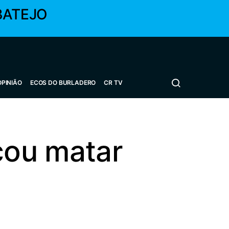
BATEJO
OPINIÃO
ECOS DO BURLADERO
CR TV
ou matar