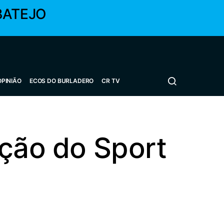
BATEJO
OPINIÃO
ECOS DO BURLADERO
CR TV
cção do Sport