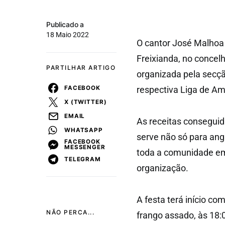
Publicado a
18 Maio 2022
O cantor José Malhoa 
Freixianda, no concel
PARTILHAR ARTIGO
organizada pela secçã
FACEBOOK
respectiva Liga de Am
X (TWITTER)
EMAIL
As receitas conseguida
WHATSAPP
serve não só para ang
FACEBOOK
MESSENGER
toda a comunidade emi
TELEGRAM
organização.
A festa terá início co
NÃO PERCA...
frango assado, às 18: