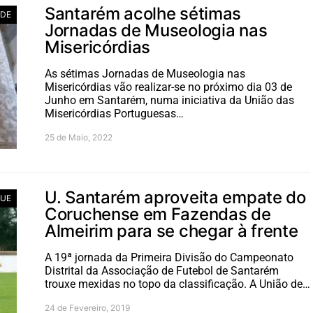
Santarém acolhe sétimas
ADE
Jornadas de Museologia nas
Misericórdias
As sétimas Jornadas de Museologia nas
Misericórdias vão realizar-se no próximo dia 03 de
Junho em Santarém, numa iniciativa da União das
Misericórdias Portuguesas…
25 de Maio, 2022
U. Santarém aproveita empate do
UE
Coruchense em Fazendas de
Almeirim para se chegar à frente
A 19ª jornada da Primeira Divisão do Campeonato
Distrital da Associação de Futebol de Santarém
trouxe mexidas no topo da classificação. A União de…
24 de Fevereiro, 2019