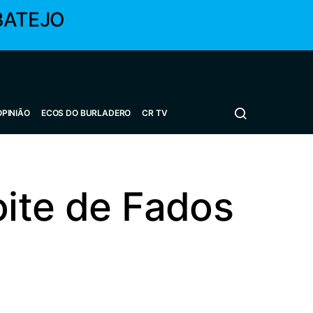
BATEJO
OPINIÃO
ECOS DO BURLADERO
CR TV
te de Fados