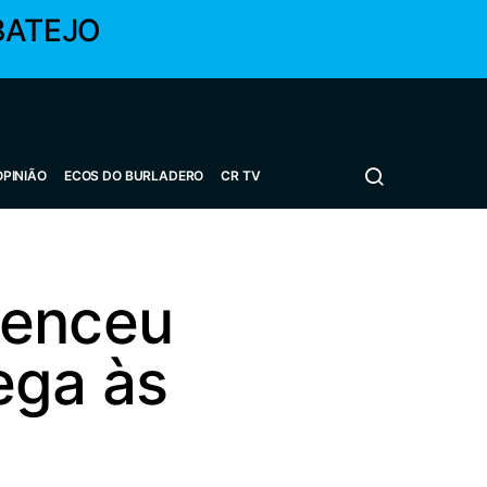
BATEJO
OPINIÃO
ECOS DO BURLADERO
CR TV
venceu
ega às