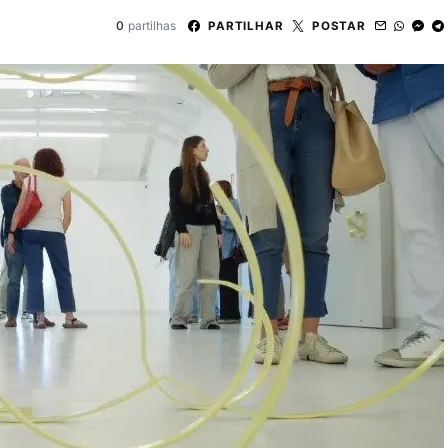
0
partilhas
PARTILHAR
POSTAR