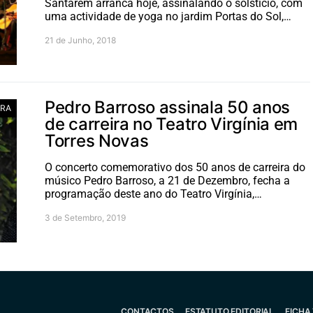
Santarém arranca hoje, assinalando o solstício, com
uma actividade de yoga no jardim Portas do Sol,…
21 de Junho, 2018
Pedro Barroso assinala 50 anos
RA
de carreira no Teatro Virgínia em
Torres Novas
O concerto comemorativo dos 50 anos de carreira do
músico Pedro Barroso, a 21 de Dezembro, fecha a
programação deste ano do Teatro Virgínia,…
3 de Setembro, 2019
CONTACTOS
ESTATUTO EDITORIAL
FICHA