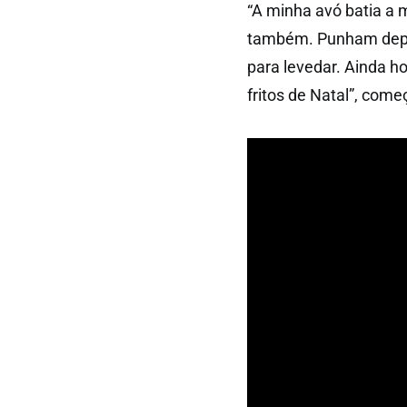
“A minha avó batia a
também. Punham depoi
para levedar. Ainda h
fritos de Natal”, come