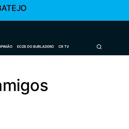
BATEJO
OPINIÃO
ECOS DO BURLADERO
CR TV
 amigos