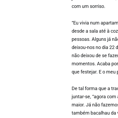
com um sorriso.
“Eu vivia num apartam
desde a sala até à co
pessoas. Alguns já não
deixou-nos no dia 22
não deixou de se faze
momentos. Acaba por 
que festejar. E o meu 
De tal forma que a tra
juntar-se, “agora com 
maior. Já não fazemos
também bacalhau da v