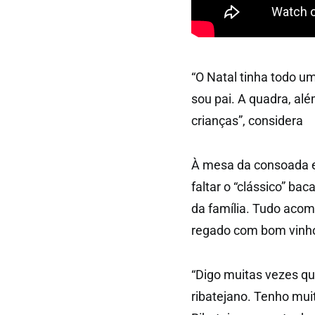
“O Natal tinha todo u
sou pai. A quadra, alé
crianças”, considera
À mesa da consoada em
faltar o “clássico” ba
da família. Tudo acom
regado com bom vinho,
“Digo muitas vezes qu
ribatejano. Tenho mui