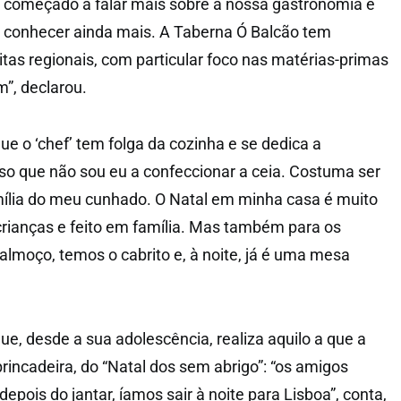
a começado a falar mais sobre a nossa gastronomia e
r conhecer ainda mais. A Taberna Ó Balcão tem
itas regionais, com particular foco nas matérias-primas
m”, declarou.
e o ‘chef’ tem folga da cozinha e se dedica a
sso que não sou eu a confeccionar a ceia. Costuma ser
mília do meu cunhado. O Natal em minha casa é muito
crianças e feito em família. Mas também para os
almoço, temos o cabrito e, à noite, já é uma mesa
, desde a sua adolescência, realiza aquilo a que a
brincadeira, do “Natal dos sem abrigo”: “os amigos
epois do jantar, íamos sair à noite para Lisboa”, conta,