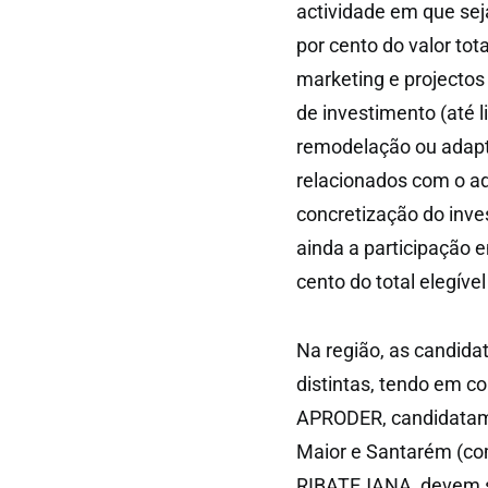
actividade em que sej
por cento do valor tota
marketing e projectos
de investimento (até l
remodelação ou adapt
relacionados com o ad
concretização do inves
ainda a participação e
cento do total elegíve
Na região, as candida
distintas, tendo em co
APRODER, candidatam-
Maior e Santarém (c
RIBATEJANA, devem se