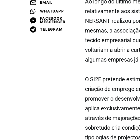
Ao longo do último m
EMAIL
relativamente aos sis
WHATSAPP
FACEBOOK
NERSANT realizou por 
MESSENGER
TELEGRAM
mesmas, a associação 
tecido empresarial qu
voltariam a abrir a cu
algumas empresas já 
O SI2E pretende estimu
criação de emprego em
promover o desenvolv
aplica exclusivamente 
através de majorações
sobretudo cria condiç
tipologias de project