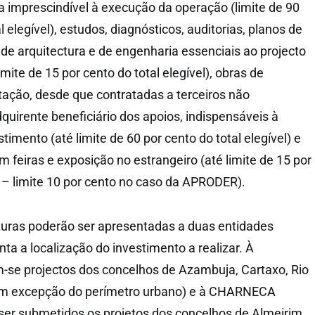
a imprescindível à execução da operação (limite de 90
l elegível), estudos, diagnósticos, auditorias, planos de
 de arquitectura e de engenharia essenciais ao projecto
imite de 15 por cento do total elegível), obras de
ação, desde que contratadas a terceiros não
quirente beneficiário dos apoios, indispensáveis à
timento (até limite de 60 por cento do total elegível) e
m feiras e exposição no estrangeiro (até limite de 15 por
l – limite 10 por cento no caso da APRODER).
turas poderão ser apresentadas a duas entidades
nta a localização do investimento a realizar. À
se projectos dos concelhos de Azambuja, Cartaxo, Rio
om excepção do perímetro urbano) e à CHARNECA
r submetidos os projetos dos concelhos de Almeirim,