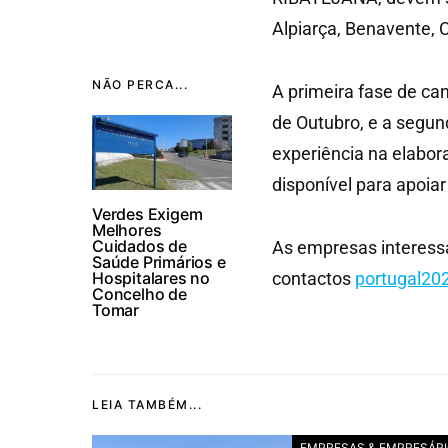
Alpiarça, Benavente,
NÃO PERCA...
A primeira fase de ca
de Outubro, e a segu
experiência na elabor
disponível para apoia
Verdes Exigem
Melhores
Cuidados de
As empresas interess
Saúde Primários e
Hospitalares no
contactos
portugal20
Concelho de
Tomar
LEIA TAMBÉM...
EMPRESAS & EMPRESÁR