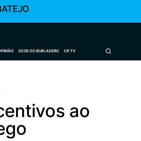
BATEJO
OPINIÃO
ECOS DO BURLADERO
CR TV
e
centivos ao
ego