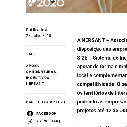
Publicado a
27 Julho 2018
A NERSANT – Associaç
disposição das empre
TAGS
SI2E – Sistema de In
,
apoiar de forma simp
APOIO
,
CANDIDATURAS
local e complementar
,
INCENTIVOS
competitividade. O pe
NERSANT
os territórios de i
podendo as empresas 
PARTILHAR ARTIGO
projetos até 12 de Ou
FACEBOOK
X (TWITTER)