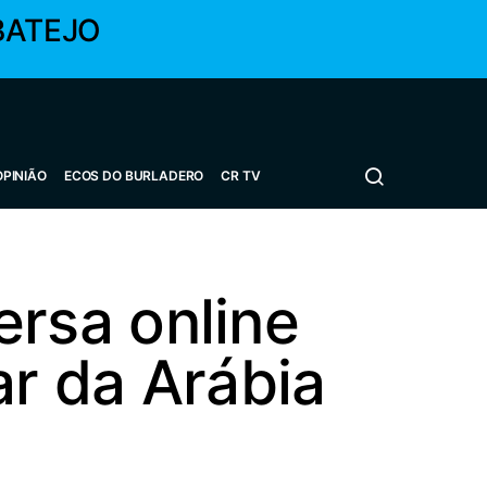
BATEJO
OPINIÃO
ECOS DO BURLADERO
CR TV
rsa online
ar da Arábia