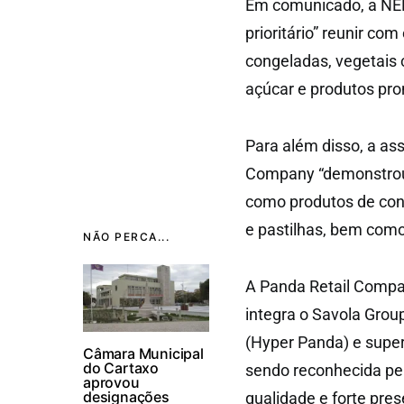
Em comunicado, a NER
prioritário” reunir 
congeladas, vegetais
açúcar e produtos pron
Para além disso, a as
Company “demonstrou 
como produtos de con
e pastilhas, bem com
NÃO PERCA...
A Panda Retail Company
integra o Savola Gro
(Hyper Panda) e sup
Câmara Municipal
do Cartaxo
sendo reconhecida pel
aprovou
designações
qualidade e forte pre