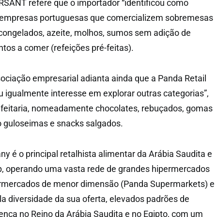
SANT refere que o importador “identificou como
com empresas portuguesas que comercializem sobremesas
 congelados, azeite, molhos, sumos sem adição de
tos a comer (refeições pré-feitas).
sociação empresarial adianta ainda que a Panda Retail
igualmente interesse em explorar outras categorias”,
feitaria, nomeadamente chocolates, rebuçados, gomas
o guloseimas e snacks salgados.
 é o principal retalhista alimentar da Arábia Saudita e
up, operando uma vasta rede de grandes hipermercados
ermercados de menor dimensão (Panda Supermarkets) e
a diversidade da sua oferta, elevados padrões de
sença no Reino da Arábia Saudita e no Egipto, com um